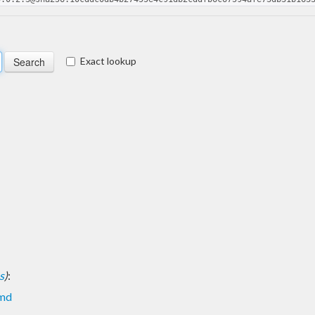
Exact lookup
s
)
:
imd