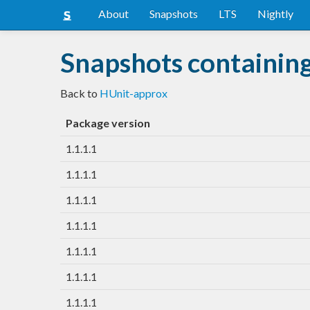
About
Snapshots
LTS
Nightly
Snapshots containin
Back to
HUnit-approx
Package version
1.1.1.1
1.1.1.1
1.1.1.1
1.1.1.1
1.1.1.1
1.1.1.1
1.1.1.1