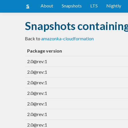
About
Snapshots
LTS
Nightly
Snapshots containi
Back to
amazonka-cloudformation
Package version
2.0@rev:1
2.0@rev:1
2.0@rev:1
2.0@rev:1
2.0@rev:1
2.0@rev:1
2.0@rev:1