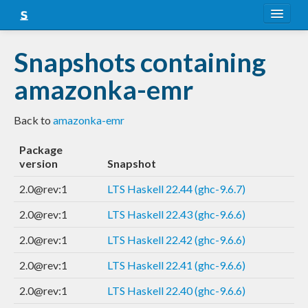
About
Snapshots containing
Snapshots
amazonka-emr
LTS
Back to
amazonka-emr
Nightly
Package
FAQ
version
Snapshot
Blog
2.0@rev:1
LTS Haskell 22.44 (ghc-9.6.7)
2.0@rev:1
LTS Haskell 22.43 (ghc-9.6.6)
2.0@rev:1
LTS Haskell 22.42 (ghc-9.6.6)
2.0@rev:1
LTS Haskell 22.41 (ghc-9.6.6)
2.0@rev:1
LTS Haskell 22.40 (ghc-9.6.6)