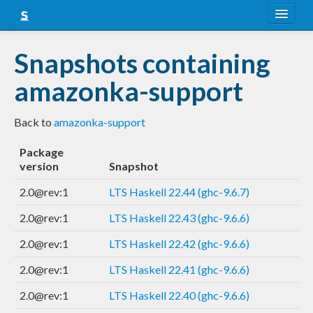
About
Snapshots containing
Snapshots
amazonka-support
LTS
Back to
amazonka-support
Nightly
Package
FAQ
version
Snapshot
Blog
2.0@rev:1
LTS Haskell 22.44 (ghc-9.6.7)
2.0@rev:1
LTS Haskell 22.43 (ghc-9.6.6)
2.0@rev:1
LTS Haskell 22.42 (ghc-9.6.6)
2.0@rev:1
LTS Haskell 22.41 (ghc-9.6.6)
2.0@rev:1
LTS Haskell 22.40 (ghc-9.6.6)