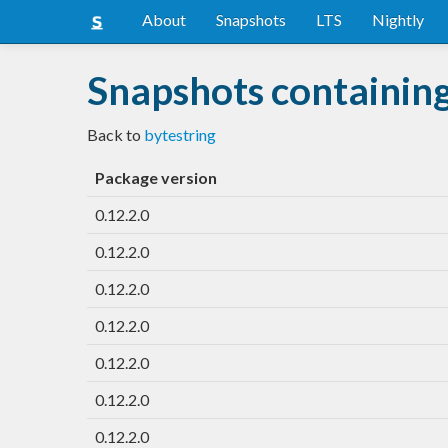
About
Snapshots
LTS
Nightly
Snapshots containing
Back to
bytestring
Package version
0.12.2.0
0.12.2.0
0.12.2.0
0.12.2.0
0.12.2.0
0.12.2.0
0.12.2.0