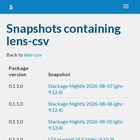
About
Snapshots containing
Snapshots
lens-csv
LTS
Back to
lens-csv
Nightly
Package
FAQ
version
Snapshot
Blog
0.1.1.0
Stackage Nightly 2026-08-07 (ghc-
9.12.4)
0.1.1.0
Stackage Nightly 2026-08-06 (ghc-
9.12.4)
0.1.1.0
Stackage Nightly 2026-08-05 (ghc-
9.12.4)
0.1.1.0
LTS Haskell 24.53 (ghc-9.10.3)