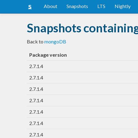
About
Snapshots
LTS
Nightly
Snapshots containi
Back to
mongoDB
Package version
2.7.1.4
2.7.1.4
2.7.1.4
2.7.1.4
2.7.1.4
2.7.1.4
2.7.1.4