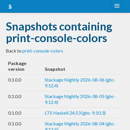
About
Snapshots containing
Snapshots
print-console-colors
LTS
Back to
print-console-colors
Nightly
Package
FAQ
version
Snapshot
Blog
0.1.0.0
Stackage Nightly 2026-08-06 (ghc-
9.12.4)
0.1.0.0
Stackage Nightly 2026-08-05 (ghc-
9.12.4)
0.1.0.0
LTS Haskell 24.53 (ghc-9.10.3)
0.1.0.0
Stackage Nightly 2026-08-04 (ghc-
9.12.4)