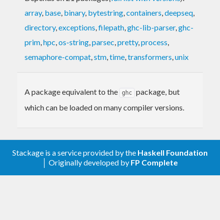
array
,
base
,
binary
,
bytestring
,
containers
,
deepseq
,
directory
,
exceptions
,
filepath
,
ghc-lib-parser
,
ghc-
prim
,
hpc
,
os-string
,
parsec
,
pretty
,
process
,
semaphore-compat
,
stm
,
time
,
transformers
,
unix
A package equivalent to the
package, but
ghc
which can be loaded on many compiler versions.
Stackage is a service provided by the
Haskell Foundation
│ Originally developed by
FP Complete