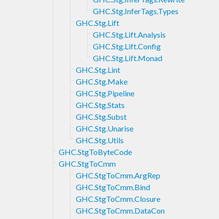
GHC.Stg.InferTags.Types
GHC.Stg.Lift
GHC.Stg.Lift.Analysis
GHC.Stg.Lift.Config
GHC.Stg.Lift.Monad
GHC.Stg.Lint
GHC.Stg.Make
GHC.Stg.Pipeline
GHC.Stg.Stats
GHC.Stg.Subst
GHC.Stg.Unarise
GHC.Stg.Utils
GHC.StgToByteCode
GHC.StgToCmm
GHC.StgToCmm.ArgRep
GHC.StgToCmm.Bind
GHC.StgToCmm.Closure
GHC.StgToCmm.DataCon