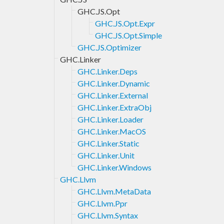
GHC.JS.Opt
GHC.JS.Opt.Expr
GHC.JS.Opt.Simple
GHC.JS.Optimizer
GHC.Linker
GHC.Linker.Deps
GHC.Linker.Dynamic
GHC.Linker.External
GHC.Linker.ExtraObj
GHC.Linker.Loader
GHC.Linker.MacOS
GHC.Linker.Static
GHC.Linker.Unit
GHC.Linker.Windows
GHC.Llvm
GHC.Llvm.MetaData
GHC.Llvm.Ppr
GHC.Llvm.Syntax