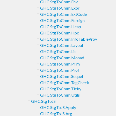
GHC.StgToCmm.Env
GHC.StgToCmm.Expr
GHC.StgToCmm.ExtCode
GHC.StgToCmm.Foreign
GHC.StgToCmm.Heap
GHC.StgToCmm.Hpc
GHC.StgToCmm.InfoTableProv
GHC.StgToCmm.Layout
GHC.StgToCmm.Lit
GHC.StgToCmm.Monad
GHC.StgToCmm.Prim
GHC.StgToCmm.Prof
GHC.StgToCmm.Sequel
GHC.StgToCmm.TagCheck
GHC.StgToCmm.Ticky
GHC.StgToCmm.Utils
GHC.StgToJS
GHC.StgToJS.Apply
GHC.StgToJS.Arg