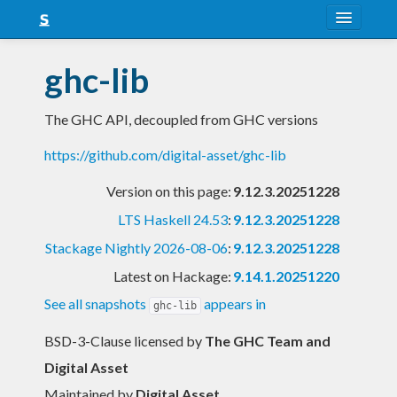
About
ghc-lib
Snapshots
The GHC API, decoupled from GHC versions
LTS
https://github.com/digital-asset/ghc-lib
Nightly
Version on this page:
9.12.3.20251228
FAQ
LTS Haskell 24.53
:
9.12.3.20251228
Blog
Stackage Nightly 2026-08-06
:
9.12.3.20251228
Latest on Hackage:
9.14.1.20251220
See all snapshots
appears in
ghc-lib
BSD-3-Clause licensed
by
The GHC Team and
Digital Asset
Maintained by
Digital Asset