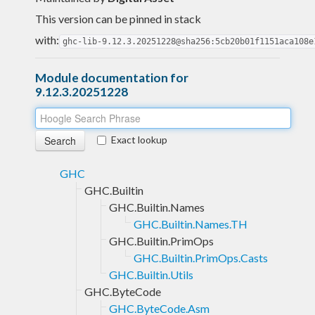
This version can be pinned in stack
with:
ghc-lib-9.12.3.20251228@sha256:5cb20b01f1151aca108e
Module documentation for
9.12.3.20251228
Exact lookup
GHC
GHC.Builtin
GHC.Builtin.Names
GHC.Builtin.Names.TH
GHC.Builtin.PrimOps
GHC.Builtin.PrimOps.Casts
GHC.Builtin.Utils
GHC.ByteCode
GHC.ByteCode.Asm