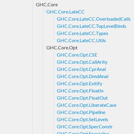
GHC.Core
GHC.Core.LateCC
GHC.Core.LateCC.OverloadedCalls
GHC.Core.LateCC.TopLevelBinds
GHC.Core.LateCC.Types
GHC.Core.LateCC.Utils
GHC.Core.Opt
GHC.Core.Opt.CSE
GHC.Core.Opt.CallArity
GHC.Core.Opt.CprAnal
GHC.Core.Opt.DmdAnal
GHC.Core.Opt.Exitify
GHC.Core.Opt.FloatIn
GHC.Core.Opt.FloatOut
GHC.Core.Opt.LiberateCase
GHC.Core.Opt.Pipeline
GHC.Core.Opt.SetLevels
GHC.Core.Opt.SpecConstr
GHC.Core.Opt.Specialise