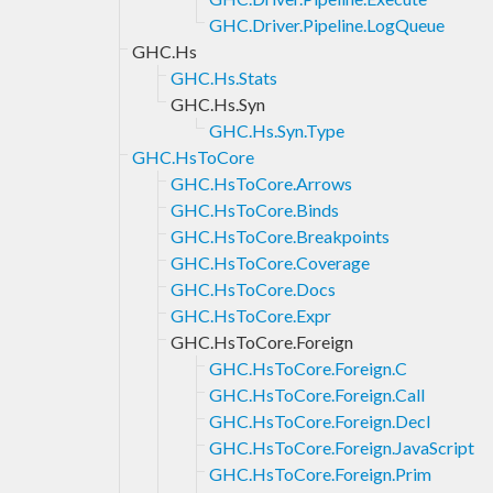
GHC.Driver.Pipeline.LogQueue
GHC.Hs
GHC.Hs.Stats
GHC.Hs.Syn
GHC.Hs.Syn.Type
GHC.HsToCore
GHC.HsToCore.Arrows
GHC.HsToCore.Binds
GHC.HsToCore.Breakpoints
GHC.HsToCore.Coverage
GHC.HsToCore.Docs
GHC.HsToCore.Expr
GHC.HsToCore.Foreign
GHC.HsToCore.Foreign.C
GHC.HsToCore.Foreign.Call
GHC.HsToCore.Foreign.Decl
GHC.HsToCore.Foreign.JavaScript
GHC.HsToCore.Foreign.Prim