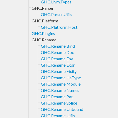
GHC.Llvm.Types
GHC.Parser
GHC.Parser.Utils
GHC.Platform
GHC.Platform.Host
GHC.Plugins
GHC.Rename
GHC.Rename.Bind
GHC.Rename.Doc
GHC.Rename.Env
GHC.Rename.Expr
GHC.Rename.Fixity
GHC.Rename.HsType
GHC.Rename.Module
GHC.Rename.Names
GHC.Rename.Pat
GHC.Rename.Splice
GHC.Rename.Unbound
GHC.Rename.Utils