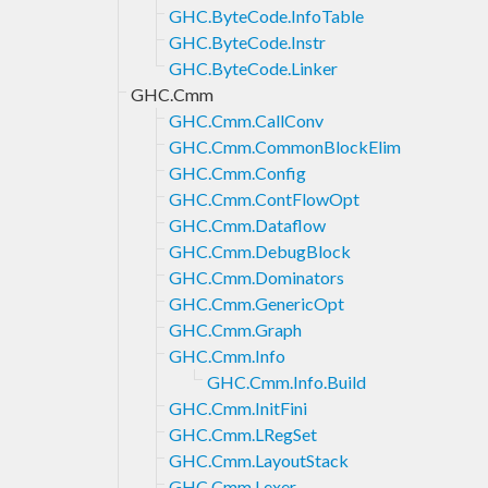
GHC.ByteCode.InfoTable
GHC.ByteCode.Instr
GHC.ByteCode.Linker
GHC.Cmm
GHC.Cmm.CallConv
GHC.Cmm.CommonBlockElim
GHC.Cmm.Config
GHC.Cmm.ContFlowOpt
GHC.Cmm.Dataflow
GHC.Cmm.DebugBlock
GHC.Cmm.Dominators
GHC.Cmm.GenericOpt
GHC.Cmm.Graph
GHC.Cmm.Info
GHC.Cmm.Info.Build
GHC.Cmm.InitFini
GHC.Cmm.LRegSet
GHC.Cmm.LayoutStack
GHC.Cmm.Lexer