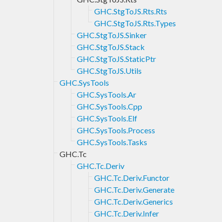
GHC.StgToJS.Rts.Rts
GHC.StgToJS.Rts.Types
GHC.StgToJS.Sinker
GHC.StgToJS.Stack
GHC.StgToJS.StaticPtr
GHC.StgToJS.Utils
GHC.SysTools
GHC.SysTools.Ar
GHC.SysTools.Cpp
GHC.SysTools.Elf
GHC.SysTools.Process
GHC.SysTools.Tasks
GHC.Tc
GHC.Tc.Deriv
GHC.Tc.Deriv.Functor
GHC.Tc.Deriv.Generate
GHC.Tc.Deriv.Generics
GHC.Tc.Deriv.Infer