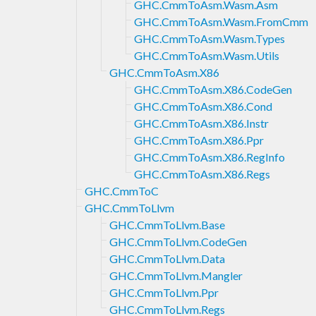
GHC.CmmToAsm.Wasm.Asm
GHC.CmmToAsm.Wasm.FromCmm
GHC.CmmToAsm.Wasm.Types
GHC.CmmToAsm.Wasm.Utils
GHC.CmmToAsm.X86
GHC.CmmToAsm.X86.CodeGen
GHC.CmmToAsm.X86.Cond
GHC.CmmToAsm.X86.Instr
GHC.CmmToAsm.X86.Ppr
GHC.CmmToAsm.X86.RegInfo
GHC.CmmToAsm.X86.Regs
GHC.CmmToC
GHC.CmmToLlvm
GHC.CmmToLlvm.Base
GHC.CmmToLlvm.CodeGen
GHC.CmmToLlvm.Data
GHC.CmmToLlvm.Mangler
GHC.CmmToLlvm.Ppr
GHC.CmmToLlvm.Regs