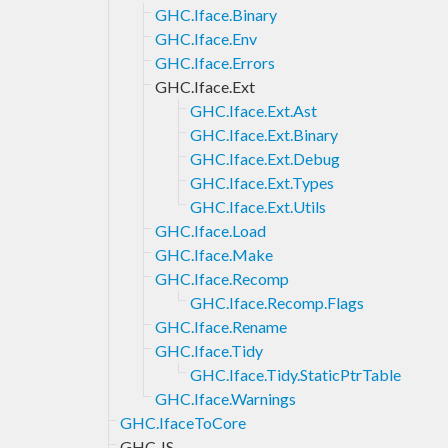
GHC.Iface.Binary
GHC.Iface.Env
GHC.Iface.Errors
GHC.Iface.Ext
GHC.Iface.Ext.Ast
GHC.Iface.Ext.Binary
GHC.Iface.Ext.Debug
GHC.Iface.Ext.Types
GHC.Iface.Ext.Utils
GHC.Iface.Load
GHC.Iface.Make
GHC.Iface.Recomp
GHC.Iface.Recomp.Flags
GHC.Iface.Rename
GHC.Iface.Tidy
GHC.Iface.Tidy.StaticPtrTable
GHC.Iface.Warnings
GHC.IfaceToCore
GHC.JS