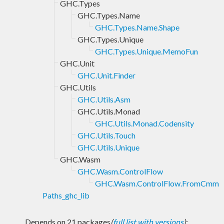
GHC.Types
GHC.Types.Name
GHC.Types.Name.Shape
GHC.Types.Unique
GHC.Types.Unique.MemoFun
GHC.Unit
GHC.Unit.Finder
GHC.Utils
GHC.Utils.Asm
GHC.Utils.Monad
GHC.Utils.Monad.Codensity
GHC.Utils.Touch
GHC.Utils.Unique
GHC.Wasm
GHC.Wasm.ControlFlow
GHC.Wasm.ControlFlow.FromCmm
Paths_ghc_lib
Depends on 21 packages
(
full list with versions
)
: