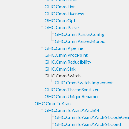
GHC.Cmm.Lint
GHC.Cmm.Liveness
GHC.Cmm.Opt
GHC.Cmm.Parser
GHC.Cmm.Parser.Config
GHC.Cmm.Parser.Monad
GHC.Cmm.Pipeline
GHC.Cmm.ProcPoint
GHC.Cmm.Reducibility
GHC.Cmm.Sink
GHC.Cmm.Switch
GHC.Cmm.Switch.Implement
GHC.Cmm.ThreadSanitizer
GHC.Cmm.UniqueRenamer
GHC.CmmToAsm
GHC.CmmToAsm.AArch64
GHC.CmmToAsm.AArch64.CodeGen
GHC.CmmToAsm.AArch64.Cond