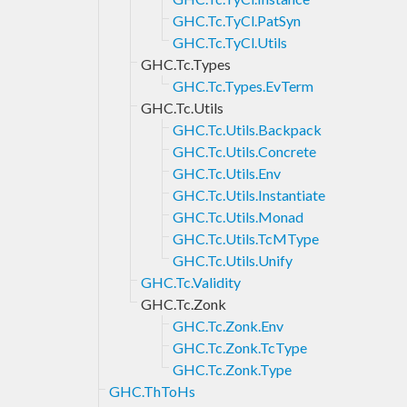
GHC.Tc.TyCl.PatSyn
GHC.Tc.TyCl.Utils
GHC.Tc.Types
GHC.Tc.Types.EvTerm
GHC.Tc.Utils
GHC.Tc.Utils.Backpack
GHC.Tc.Utils.Concrete
GHC.Tc.Utils.Env
GHC.Tc.Utils.Instantiate
GHC.Tc.Utils.Monad
GHC.Tc.Utils.TcMType
GHC.Tc.Utils.Unify
GHC.Tc.Validity
GHC.Tc.Zonk
GHC.Tc.Zonk.Env
GHC.Tc.Zonk.TcType
GHC.Tc.Zonk.Type
GHC.ThToHs