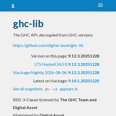
About
ghc-lib
Snapshots
The GHC API, decoupled from GHC versions
LTS
https://github.com/digital-asset/ghc-lib
Nightly
Version on this page:
9.12.3.20251228
FAQ
LTS Haskell 24.53
:
9.12.3.20251228
Blog
Stackage Nightly 2026-08-06
:
9.12.3.20251228
Latest on Hackage:
9.14.1.20251220
See all snapshots
appears in
ghc-lib
BSD-3-Clause licensed
by
The GHC Team and
Digital Asset
Maintained by
Digital Asset