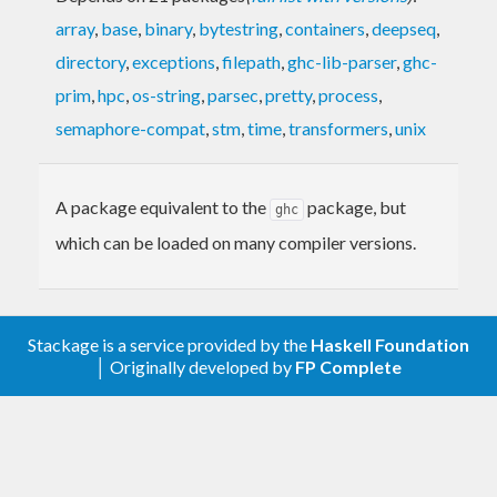
array
,
base
,
binary
,
bytestring
,
containers
,
deepseq
,
directory
,
exceptions
,
filepath
,
ghc-lib-parser
,
ghc-
prim
,
hpc
,
os-string
,
parsec
,
pretty
,
process
,
semaphore-compat
,
stm
,
time
,
transformers
,
unix
A package equivalent to the
package, but
ghc
which can be loaded on many compiler versions.
Stackage is a service provided by the
Haskell Foundation
│ Originally developed by
FP Complete