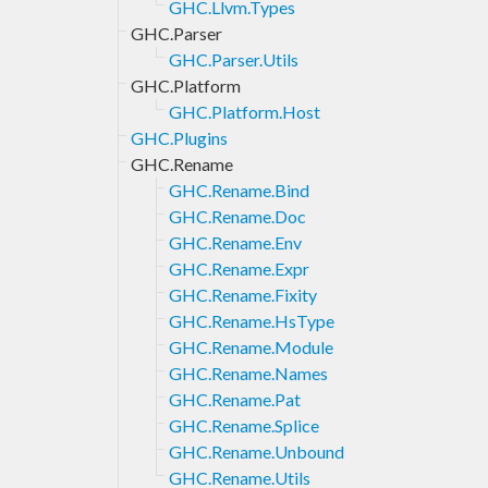
GHC.Llvm.Types
GHC.Parser
GHC.Parser.Utils
GHC.Platform
GHC.Platform.Host
GHC.Plugins
GHC.Rename
GHC.Rename.Bind
GHC.Rename.Doc
GHC.Rename.Env
GHC.Rename.Expr
GHC.Rename.Fixity
GHC.Rename.HsType
GHC.Rename.Module
GHC.Rename.Names
GHC.Rename.Pat
GHC.Rename.Splice
GHC.Rename.Unbound
GHC.Rename.Utils