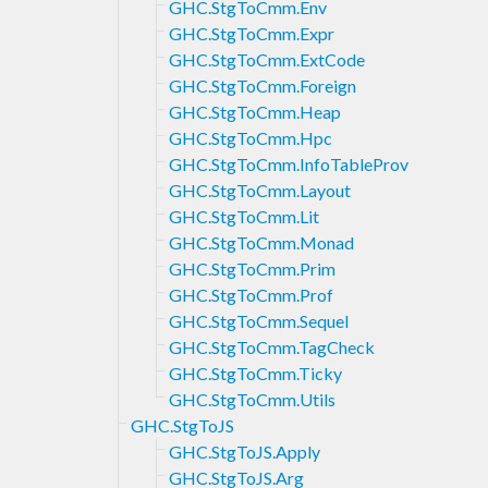
GHC.StgToCmm.Env
GHC.StgToCmm.Expr
GHC.StgToCmm.ExtCode
GHC.StgToCmm.Foreign
GHC.StgToCmm.Heap
GHC.StgToCmm.Hpc
GHC.StgToCmm.InfoTableProv
GHC.StgToCmm.Layout
GHC.StgToCmm.Lit
GHC.StgToCmm.Monad
GHC.StgToCmm.Prim
GHC.StgToCmm.Prof
GHC.StgToCmm.Sequel
GHC.StgToCmm.TagCheck
GHC.StgToCmm.Ticky
GHC.StgToCmm.Utils
GHC.StgToJS
GHC.StgToJS.Apply
GHC.StgToJS.Arg