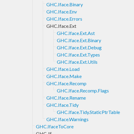
GHC.Iface.Binary
GHC.Iface.Env
GHC.Iface.Errors
GHC.Iface.Ext
GHC.Iface.Ext.Ast
GHC.Iface.Ext.Binary
GHC.Iface.Ext.Debug
GHC.Iface.Ext.Types
GHC.Iface.Ext.Utils
GHC.Iface.Load
GHC.Iface.Make
GHC.Iface.Recomp
GHC.Iface.Recomp.Flags
GHC.Iface.Rename
GHC.Iface.Tidy
GHC.Iface.Tidy.StaticPtrTable
GHC.Iface.Warnings
GHC.IfaceToCore
GHC.JS