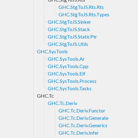
GHC.StgToJS.Rts.Rts
GHC.StgToJS.Rts.Types
GHC.StgToJS.Sinker
GHC.StgToJS.Stack
GHC.StgToJS.StaticPtr
GHC.StgToJS.Utils
GHC.SysTools
GHC.SysTools.Ar
GHC.SysTools.Cpp
GHC.SysTools.Elf
GHC.SysTools.Process
GHC.SysTools.Tasks
GHC.Tc
GHC.Tc.Deriv
GHC.Tc.Deriv.Functor
GHC.Tc.Deriv.Generate
GHC.Tc.Deriv.Generics
GHC.Tc.Deriv.Infer