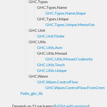
GHC.Types
GHC.Types.Name
GHC.Types.Name.Shape
GHC.Types.Unique
GHC.Types.Unique.MemoFun
GHC.Unit
GHC.Unit.Finder
GHC.Utils
GHC.Utils.Asm
GHC.Utils.Monad
GHC.Utils.Monad.Codensity
GHC.Utils.Touch
GHC.Utils.Unique
GHC.Wasm
GHC.Wasm.ControlFlow
GHC.Wasm.ControlFlow.FromCmm
Paths_ghc_lib
Depends on 21 packages
(
full list with versions
)
: