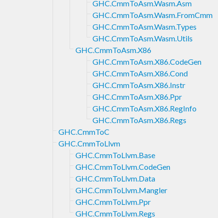
GHC.CmmToAsm.Wasm.Asm
GHC.CmmToAsm.Wasm.FromCmm
GHC.CmmToAsm.Wasm.Types
GHC.CmmToAsm.Wasm.Utils
GHC.CmmToAsm.X86
GHC.CmmToAsm.X86.CodeGen
GHC.CmmToAsm.X86.Cond
GHC.CmmToAsm.X86.Instr
GHC.CmmToAsm.X86.Ppr
GHC.CmmToAsm.X86.RegInfo
GHC.CmmToAsm.X86.Regs
GHC.CmmToC
GHC.CmmToLlvm
GHC.CmmToLlvm.Base
GHC.CmmToLlvm.CodeGen
GHC.CmmToLlvm.Data
GHC.CmmToLlvm.Mangler
GHC.CmmToLlvm.Ppr
GHC.CmmToLlvm.Regs