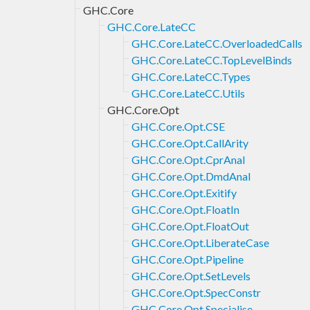
GHC.Core
GHC.Core.LateCC
GHC.Core.LateCC.OverloadedCalls
GHC.Core.LateCC.TopLevelBinds
GHC.Core.LateCC.Types
GHC.Core.LateCC.Utils
GHC.Core.Opt
GHC.Core.Opt.CSE
GHC.Core.Opt.CallArity
GHC.Core.Opt.CprAnal
GHC.Core.Opt.DmdAnal
GHC.Core.Opt.Exitify
GHC.Core.Opt.FloatIn
GHC.Core.Opt.FloatOut
GHC.Core.Opt.LiberateCase
GHC.Core.Opt.Pipeline
GHC.Core.Opt.SetLevels
GHC.Core.Opt.SpecConstr
GHC.Core.Opt.Specialise