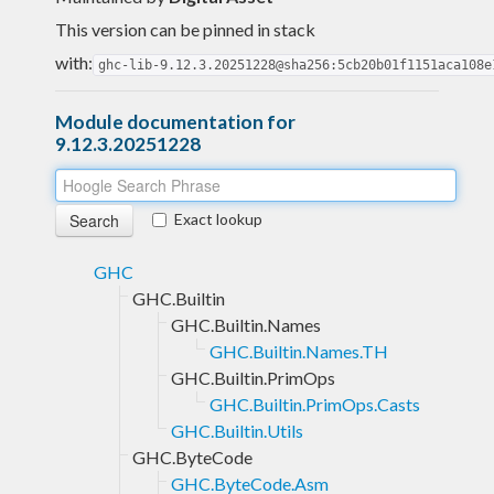
This version can be pinned in stack
with:
ghc-lib-9.12.3.20251228@sha256:5cb20b01f1151aca108e
Module documentation for
9.12.3.20251228
Exact lookup
GHC
GHC.Builtin
GHC.Builtin.Names
GHC.Builtin.Names.TH
GHC.Builtin.PrimOps
GHC.Builtin.PrimOps.Casts
GHC.Builtin.Utils
GHC.ByteCode
GHC.ByteCode.Asm