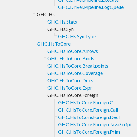
GHC.Driver.Pipeline.LogQueue
GHC.Hs
GHC.Hs.Stats
GHC.Hs.Syn
GHC.Hs.Syn.Type
GHC.HsToCore
GHC.HsToCore.Arrows
GHC.HsToCore.Binds
GHC.HsToCore.Breakpoints
GHC.HsToCore.Coverage
GHC.HsToCore.Docs
GHC.HsToCore.Expr
GHC.HsToCore.Foreign
GHC.HsToCore.Foreign.C
GHC.HsToCore.Foreign.Call
GHC.HsToCore.Foreign.Decl
GHC.HsToCore.Foreign.JavaScript
GHC.HsToCore.Foreign.Prim