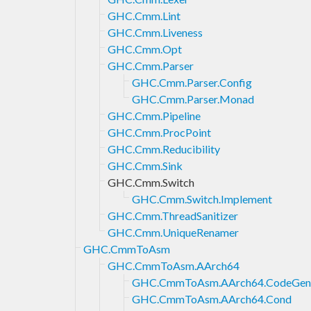
GHC.Cmm.Lint
GHC.Cmm.Liveness
GHC.Cmm.Opt
GHC.Cmm.Parser
GHC.Cmm.Parser.Config
GHC.Cmm.Parser.Monad
GHC.Cmm.Pipeline
GHC.Cmm.ProcPoint
GHC.Cmm.Reducibility
GHC.Cmm.Sink
GHC.Cmm.Switch
GHC.Cmm.Switch.Implement
GHC.Cmm.ThreadSanitizer
GHC.Cmm.UniqueRenamer
GHC.CmmToAsm
GHC.CmmToAsm.AArch64
GHC.CmmToAsm.AArch64.CodeGen
GHC.CmmToAsm.AArch64.Cond