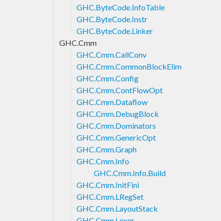
GHC.ByteCode.InfoTable
GHC.ByteCode.Instr
GHC.ByteCode.Linker
GHC.Cmm
GHC.Cmm.CallConv
GHC.Cmm.CommonBlockElim
GHC.Cmm.Config
GHC.Cmm.ContFlowOpt
GHC.Cmm.Dataflow
GHC.Cmm.DebugBlock
GHC.Cmm.Dominators
GHC.Cmm.GenericOpt
GHC.Cmm.Graph
GHC.Cmm.Info
GHC.Cmm.Info.Build
GHC.Cmm.InitFini
GHC.Cmm.LRegSet
GHC.Cmm.LayoutStack
GHC.Cmm.Lexer