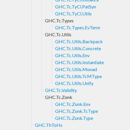
GHC.Tc.TyCl.PatSyn
GHC.Tc.TyCl.Utils
GHC.Tc.Types
GHC.Tc.Types.EvTerm
GHC.Tc.Utils
GHC.Tc.Utils.Backpack
GHC.Tc.Utils.Concrete
GHC.Tc.Utils.Env
GHC.Tc.Utils.Instantiate
GHC.Tc.Utils.Monad
GHC.Tc.Utils.TcMType
GHC.Tc.Utils.Unify
GHC.Tc.Validity
GHC.Tc.Zonk
GHC.Tc.Zonk.Env
GHC.Tc.Zonk.TcType
GHC.Tc.Zonk.Type
GHC.ThToHs