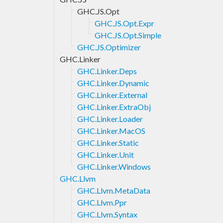
GHC.JS.Opt
GHC.JS.Opt.Expr
GHC.JS.Opt.Simple
GHC.JS.Optimizer
GHC.Linker
GHC.Linker.Deps
GHC.Linker.Dynamic
GHC.Linker.External
GHC.Linker.ExtraObj
GHC.Linker.Loader
GHC.Linker.MacOS
GHC.Linker.Static
GHC.Linker.Unit
GHC.Linker.Windows
GHC.Llvm
GHC.Llvm.MetaData
GHC.Llvm.Ppr
GHC.Llvm.Syntax