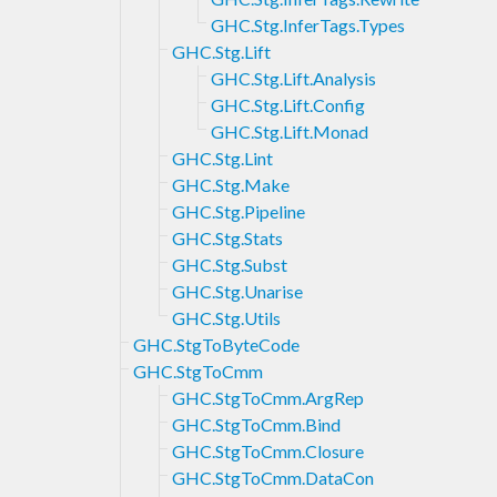
GHC.Stg.InferTags.Types
GHC.Stg.Lift
GHC.Stg.Lift.Analysis
GHC.Stg.Lift.Config
GHC.Stg.Lift.Monad
GHC.Stg.Lint
GHC.Stg.Make
GHC.Stg.Pipeline
GHC.Stg.Stats
GHC.Stg.Subst
GHC.Stg.Unarise
GHC.Stg.Utils
GHC.StgToByteCode
GHC.StgToCmm
GHC.StgToCmm.ArgRep
GHC.StgToCmm.Bind
GHC.StgToCmm.Closure
GHC.StgToCmm.DataCon