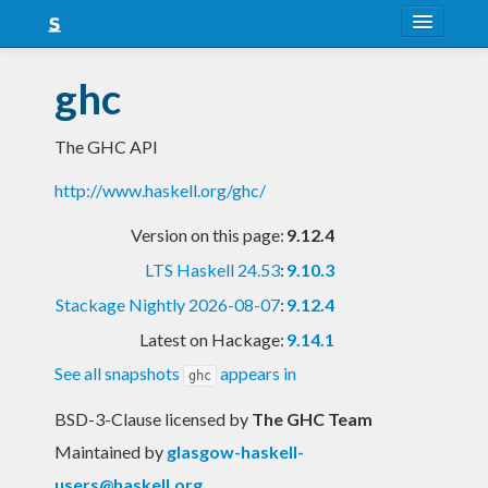
About
ghc
Snapshots
The GHC API
LTS
http://www.haskell.org/ghc/
Nightly
Version on this page:
9.12.4
FAQ
LTS Haskell 24.53
:
9.10.3
Blog
Stackage Nightly 2026-08-07
:
9.12.4
Latest on Hackage:
9.14.1
See all snapshots
appears in
ghc
BSD-3-Clause licensed
by
The GHC Team
Maintained by
glasgow-haskell-
users@haskell.org