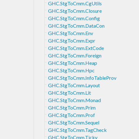
GHC.StgToCmm.CgUtils
GHC.StgToCmm.Closure
GHC.StgToCmm.Config
GHC.StgToCmm.DataCon
GHC.StgToCmm.Env
GHC.StgToCmm.Expr
GHC.StgToCmm.ExtCode
GHC.StgToCmm.Foreign
GHC.StgToCmm.Heap
GHC.StgToCmm.Hpc
GHC.StgToCmm.InfoTableProv
GHC.StgToCmm.Layout
GHC.StgToCmm.Lit
GHC.StgToCmm.Monad
GHC.StgToCmm.Prim
GHC.StgToCmm.Prof
GHC.StgToCmm.Sequel
GHC.StgToCmm.TagCheck
GHC.StgToCmm.Ticky