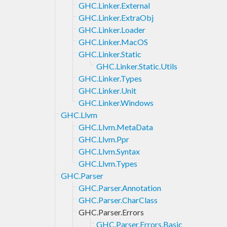
GHC.Linker.External
GHC.Linker.ExtraObj
GHC.Linker.Loader
GHC.Linker.MacOS
GHC.Linker.Static
GHC.Linker.Static.Utils
GHC.Linker.Types
GHC.Linker.Unit
GHC.Linker.Windows
GHC.Llvm
GHC.Llvm.MetaData
GHC.Llvm.Ppr
GHC.Llvm.Syntax
GHC.Llvm.Types
GHC.Parser
GHC.Parser.Annotation
GHC.Parser.CharClass
GHC.Parser.Errors
GHC.Parser.Errors.Basic