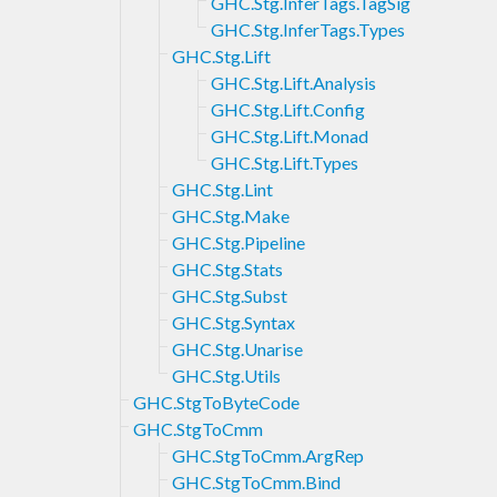
GHC.Stg.InferTags.TagSig
GHC.Stg.InferTags.Types
GHC.Stg.Lift
GHC.Stg.Lift.Analysis
GHC.Stg.Lift.Config
GHC.Stg.Lift.Monad
GHC.Stg.Lift.Types
GHC.Stg.Lint
GHC.Stg.Make
GHC.Stg.Pipeline
GHC.Stg.Stats
GHC.Stg.Subst
GHC.Stg.Syntax
GHC.Stg.Unarise
GHC.Stg.Utils
GHC.StgToByteCode
GHC.StgToCmm
GHC.StgToCmm.ArgRep
GHC.StgToCmm.Bind