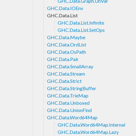
GHC.Data.Graph.UnVar
GHC.Data.IOEnv
GHC.Data.List
GHC.Data.List.Infinite
GHC.Data.List.SetOps
GHC.Data.Maybe
GHC.Data.OrdList
GHC.Data.OsPath
GHC.Data.Pair
GHC.Data.SmallArray
GHC.Data.Stream
GHC.Data.Strict
GHC.Data.StringBuffer
GHC.Data.TrieMap
GHC.Data.Unboxed
GHC.Data.UnionFind
GHC.Data.Word64Map
GHC.Data.Word64Map.Internal
GHC.Data.Word64Map.Lazy