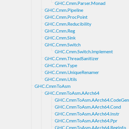
GHC.Cmm.Parser.Monad
GHC.Cmm.Pipeline
GHC.Cmm.ProcPoint
GHC.Cmm.Reducibility
GHC.Cmm.Reg
GHC.Cmm.Sink
GHC.Cmm.Switch
GHC.Cmm.Switch.Implement
GHC.Cmm.ThreadSanitizer
GHC.Cmm.Type
GHC.Cmm.UniqueRenamer
GHC.Cmm.Utils
GHC.CmmToAsm
GHC.CmmToAsm.AArch64
GHC.CmmToAsm.AArch64.CodeGen
GHC.CmmToAsm.AArch64.Cond
GHC.CmmToAsm.AArch64.Instr
GHC.CmmToAsm.AArch64.Ppr
GHC.CmmToAsm.AArch64.RegInfo