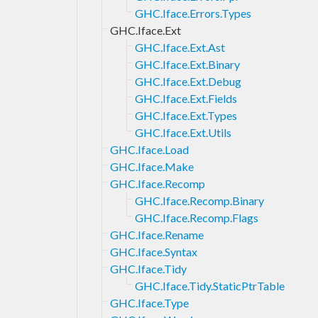
GHC.Iface.Errors.Types
GHC.Iface.Ext
GHC.Iface.Ext.Ast
GHC.Iface.Ext.Binary
GHC.Iface.Ext.Debug
GHC.Iface.Ext.Fields
GHC.Iface.Ext.Types
GHC.Iface.Ext.Utils
GHC.Iface.Load
GHC.Iface.Make
GHC.Iface.Recomp
GHC.Iface.Recomp.Binary
GHC.Iface.Recomp.Flags
GHC.Iface.Rename
GHC.Iface.Syntax
GHC.Iface.Tidy
GHC.Iface.Tidy.StaticPtrTable
GHC.Iface.Type