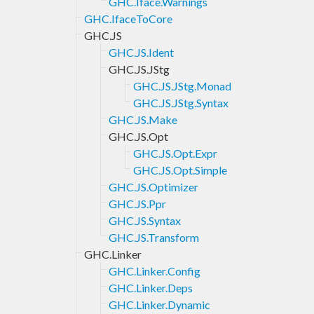
GHC.Iface.Warnings
GHC.IfaceToCore
GHC.JS
GHC.JS.Ident
GHC.JS.JStg
GHC.JS.JStg.Monad
GHC.JS.JStg.Syntax
GHC.JS.Make
GHC.JS.Opt
GHC.JS.Opt.Expr
GHC.JS.Opt.Simple
GHC.JS.Optimizer
GHC.JS.Ppr
GHC.JS.Syntax
GHC.JS.Transform
GHC.Linker
GHC.Linker.Config
GHC.Linker.Deps
GHC.Linker.Dynamic