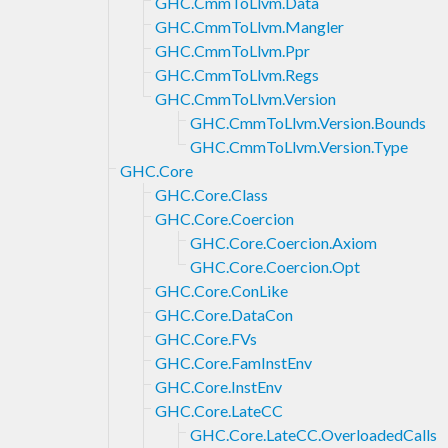
GHC.CmmToLlvm.Data
GHC.CmmToLlvm.Mangler
GHC.CmmToLlvm.Ppr
GHC.CmmToLlvm.Regs
GHC.CmmToLlvm.Version
GHC.CmmToLlvm.Version.Bounds
GHC.CmmToLlvm.Version.Type
GHC.Core
GHC.Core.Class
GHC.Core.Coercion
GHC.Core.Coercion.Axiom
GHC.Core.Coercion.Opt
GHC.Core.ConLike
GHC.Core.DataCon
GHC.Core.FVs
GHC.Core.FamInstEnv
GHC.Core.InstEnv
GHC.Core.LateCC
GHC.Core.LateCC.OverloadedCalls