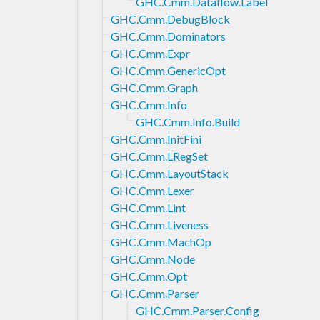
GHC.Cmm.Dataflow.Label
GHC.Cmm.DebugBlock
GHC.Cmm.Dominators
GHC.Cmm.Expr
GHC.Cmm.GenericOpt
GHC.Cmm.Graph
GHC.Cmm.Info
GHC.Cmm.Info.Build
GHC.Cmm.InitFini
GHC.Cmm.LRegSet
GHC.Cmm.LayoutStack
GHC.Cmm.Lexer
GHC.Cmm.Lint
GHC.Cmm.Liveness
GHC.Cmm.MachOp
GHC.Cmm.Node
GHC.Cmm.Opt
GHC.Cmm.Parser
GHC.Cmm.Parser.Config