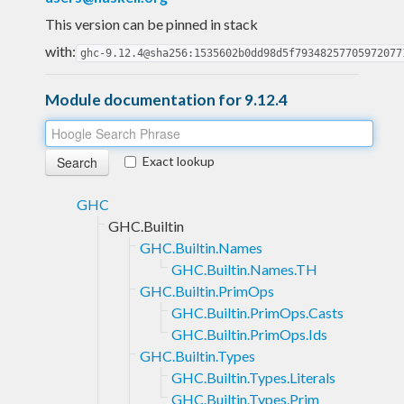
This version can be pinned in stack
with:
ghc-9.12.4@sha256:1535602b0dd98d5f79348257705972077
Module documentation for 9.12.4
Exact lookup
GHC
GHC.Builtin
GHC.Builtin.Names
GHC.Builtin.Names.TH
GHC.Builtin.PrimOps
GHC.Builtin.PrimOps.Casts
GHC.Builtin.PrimOps.Ids
GHC.Builtin.Types
GHC.Builtin.Types.Literals
GHC.Builtin.Types.Prim